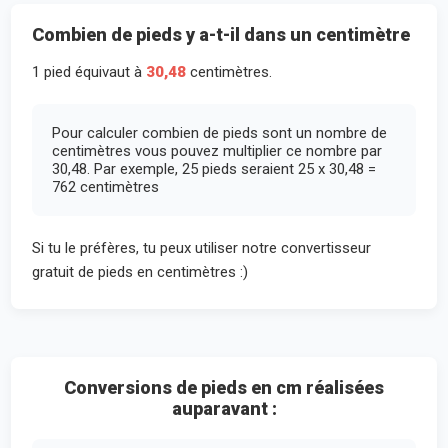
Combien de pieds y a-t-il dans un centimètre
1 pied équivaut à
30,48
centimètres.
Pour calculer combien de pieds sont un nombre de
centimètres vous pouvez multiplier ce nombre par
30,48. Par exemple, 25 pieds seraient 25 x 30,48 =
762 centimètres
Si tu le préfères, tu peux utiliser notre convertisseur
gratuit de pieds en centimètres :)
Conversions de pieds en cm réalisées
auparavant :