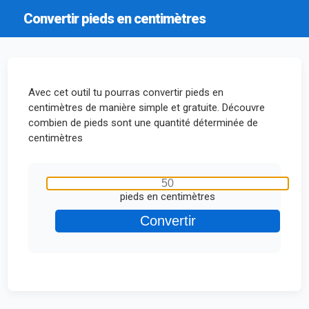
Convertir pieds en centimètres
Avec cet outil tu pourras convertir pieds en
centimètres de manière simple et gratuite. Découvre
combien de pieds sont une quantité déterminée de
centimètres
pieds en centimètres