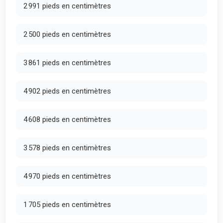
2 991 pieds en centimètres
2 500 pieds en centimètres
3 861 pieds en centimètres
4 902 pieds en centimètres
4 608 pieds en centimètres
3 578 pieds en centimètres
4 970 pieds en centimètres
1 705 pieds en centimètres