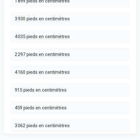
1 899 pieds en centimètres
3 930 pieds en centimètres
4 035 pieds en centimètres
2 297 pieds en centimètres
4 160 pieds en centimètres
915 pieds en centimètres
459 pieds en centimètres
3 062 pieds en centimètres