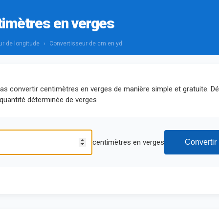
timètres en verges
ur de longitude
›
Convertisseur de cm en yd
rras convertir centimètres en verges de manière simple et gratuite. 
quantité déterminée de verges
centimètres en verges