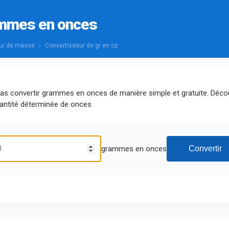
ammes en onces
ur de masse
›
Convertisseur de gr en oz
rras convertir grammes en onces de manière simple et gratuite. Déc
ntité déterminée de onces
grammes en onces