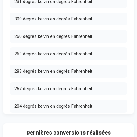
231 degrés kelvin en degrés Fahrenheit
309 degrés kelvin en degrés Fahrenheit
260 degrés kelvin en degrés Fahrenheit
262 degrés kelvin en degrés Fahrenheit
283 degrés kelvin en degrés Fahrenheit
267 degrés kelvin en degrés Fahrenheit
204 degrés kelvin en degrés Fahrenheit
Dernières conversions réalisées